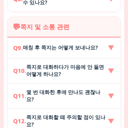
어 관리자에게 쪽지 기능을 요청하셔야 하며, 관
가 될 수 있습니다.
수 있나요?
이하
의 관심 보내기를 할 수 있습니다. 무분별한 관
리자가 쪽지 가능한 시간을 부여하면 즉시 쪽지
매칭이 되면 상대방과의
사주궁합 점수
가 자동으로
심 보내기를 방지하고 매칭 대상을 신중하게 연결
기능이 활성화됩니다.)
매칭화면에 표시됩니다. 사주궁합은 참고용으로 보
하기 위해 최소한의 횟수로 적용하고 있습니다.
"나를 좋아한 사람"
메뉴에서 누가 나에게 관심을
💬
시면 되겠습니다.
쪽지 및 소통 관련
보냈는지 확인하실 수 있습니다. 여기서 마음에 드
는 상대에게 좋아요를 누르면 즉시 매칭이 됩니다.
먼저 관심을 표현해도 좋고, 기다려도 좋습니다.
▼
Q9.
매칭 후 쪽지는 어떻게 보내나요?
쪽지로 대화하다가 마음에 안 들면
매칭이 성사되면 쪽지함에 상대방과의
관리자에게
▼
Q10.
어떻게 하나요?
연락을 주셔야만 대화방이 생성
됩니다. 관리자에게
연락하게끔 하는 것은 서로 모르는 관계에 무분별
한 연락을 막기 위한 최소한의 장치입니다.
몇 번 대화한 후에 만나도 괜찮나
대화가 서로 맞지 않는다고 느껴지면 대화방에서
▼
Q11.
관리자가 쪽지 기능을 부여하게 되면 자유롭게 대
요?
"매칭 해제"
를 누르시면 됩니다. 해제 시 상대방과
화를 시작하실 수 있습니다. 쪽지 기능은 문자 메시
의 대화 내용은 모두 삭제되며, 다시 매칭되지 않습
지처럼 실시간으로 주고받을 수 있습니다.
니다. 무례한 대화나 불편한 상황이 있다면 신고 기
쪽지로 대화할 때 주의할 점이 있나
충분히 대화를 나누고 서로에 대해 어느 정도 파악
▼
Q12.
능을 이용해 주세요.
요?
한 후, 양측이 동의하셨다면 만남(애프터)을 추천드