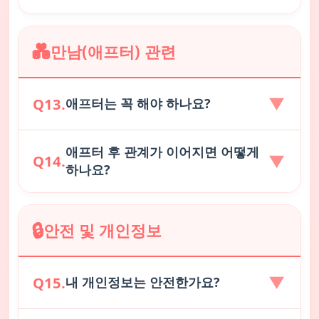
립니다. 처음 만남은
공공장소, 낮 시간대
를 권장하
며, 안전을 위해 지인에게 위치를 공유하는 것도 좋
첫 대화는 가볍고 편안한 주제로 시작해 보세요.
개
💑
만남(애프터) 관련
은 방법입니다.
인정보(주소, 계좌, 주민번호 등)는 절대 공유하지
마시고
, 상대방이 불편해하는 주제는 피해 주세요.
저희는 안전한 만남 문화를 지향합니다.
▼
Q13.
애프터는 꼭 해야 하나요?
애프터 후 관계가 이어지면 어떻게
애프터는
선택사항
입니다. 서로 충분히 대화를 나
▼
Q14.
하나요?
누고, 양측이 원할 때 진행하시면 됩니다. 무리하게
만남을 요구하거나, 상대방의 의사를 무시하는 행
위는 서비스 이용 제재 대상이 될 수 있습니다.
애프터 후 교제로 이어지신다면 저희에게도 소식을
🔒
안전 및 개인정보
알려주세요!
성공 후기 게시판
에 이야기를 남겨주
시면 다른 회원들에게 큰 용기가 됩니다. 또한 이후
에는 두 분의 행복을 응원하며, 필요 시 프로필을 비
▼
Q15.
내 개인정보는 안전한가요?
공개로 전환하실 수 있습니다.