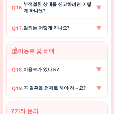
부적절한 상대를 신고하려면 어떻
모든 개인정보는 암호화되어 저장되며, 외부에 유
▼
Q16.
게 하나요?
출되지 않습니다. 연락처, 주소 등 민감한 정보는 상
대방에게 공개되지 않습니다. 안전한 만남을 위해
신고 시스템을 운영 중이며, 부적절한 행위 시 즉시
▼
대화방 또는 프로필에서
"신고"
버튼을 클릭하시면
Q17.
탈퇴는 어떻게 하나요?
제재합니다.
신고 사유를 선택하여 접수하실 수 있습니다. 운영
진이 24시간 내로 확인 후 조치를 취해 드립니다.
마이페이지 하단의
"회원탈퇴"
버튼을 통해 탈퇴하
악의적인 신고는 자제해 주세요.
💰
이용료 및 혜택
실 수 있습니다. 탈퇴 시 모든 프로필 정보와 매칭
내역, 쪽지 내용이 삭제되며 복구되지 않으니 신중
히 결정해 주세요.
▼
Q18.
이용료가 있나요?
▼
현재 모든 기본 서비스는
무료
로 제공되고 있습니
Q19.
꼭 결혼을 전제로 해야 하나요?
다. 회원가입, 매칭, 쪽지 기능 모두 무료입니다. 추
후 프리미엄 서비스(상위 노출, 더 많은 추천 등)가
저희 서비스는 진지한 만남을 지향하지만, 반드시
도입될 수 있으나, 기본 서비스는 당분간 무료로 유
?
기타 문의
결혼을 전제로 하실 필요는 없습니다. 자신의 의사