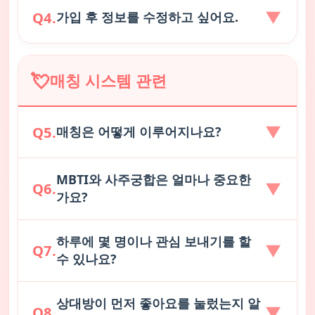
실 수 있습니다. 테스트는 약 3~5분 소요되며, 정확
▼
프로필 사진은
선택사항
이지만, 매칭 성공률을 높
Q4.
가입 후 정보를 수정하고 싶어요.
한 결과를 제공해 드립니다. 테스트 후 결과를 프로
이기 위해 등록을 권장합니다. 사진이 있는 프로필
필에 입력해 주시고, 결과는
이미지 저장이나 카카
이 상대방에게 더 신뢰감을 주고, 관심도가 높아집
오톡
으로 보낼 수 있어 추후에도 유용하게 활용하
로그인 후
"마이페이지" > "프로필 수정"
에서 언
니다. 단, 타인의 사진이나 부적절한 사진은 제재될
💘
실 수 있습니다.
매칭 시스템 관련
제든지 정보를 변경하실 수 있습니다. MBTI 결과가
수 있습니다.
바뀌었다거나, 이상형이 변했다면 자유롭게 업데이
트해 주세요.
🔮 MBTI 성격테스트 바로가기
▼
Q5.
매칭은 어떻게 이루어지나요?
MBTI와 사주궁합은 얼마나 중요한
"미야수 매칭 시스템"
이 당신의 MBTI, 가치관, 이
▼
Q6.
가요?
상형, 좌우명 등을 분석하여 성향이 잘 맞는 상대를
추천해 드립니다. 상대방의 프로필을 보고 서로
좋
아요
를 누르면 매칭이 성사됩니다. 매칭 성사 시 쪽
하루에 몇 명이나 관심 보내기를 할
MBTI는 서로의 성향을 이해하는 좋은 지표가 됩니
▼
Q7.
지 기능을 사용하여 매칭되신 분과 대화를 할 수 있
수 있나요?
다. 저희 서비스는 MBTI 매칭을 포함하되, 가치관,
습니다.
취미, 생활 패턴, 이상형 등 종합적인 요소를 고려하
(단, 무분별한 쪽지로 상대방에게 피로를 줄 수 있
여 매칭합니다. MBTI가 반대여도 충분히 좋은 관계
상대방이 먼저 좋아요를 눌렀는지 알
본인 프로필 사진 등록자만이 기본적으로
하루 2명
▼
Q8.